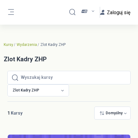
Przejdź do głównej zawartości
Zaloguj się
Przełącznik wyszukiwarki
Panel boczny
Kursy
Wydarzenia
Zlot Kadry ZHP
Zlot Kadry ZHP
Wyszukaj kursy
Wyszukaj kursy
Zlot Kadry ZHP
1
Kursy
Domyślny