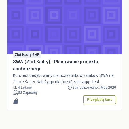
Zlot Kadry ZHP
SWA (Zlot Kadry) - Planowanie projektu
społecznego
Kurs jest dedykowany dla uczestników szlaków SWA na
Zlocie Kadry. Należy go ukończyć zaliczając test
4 Lekcje
Zaktualizowano:: May 2020
podsumowujący przed rozpoczęciem Zlotu.Hasło
53 Zapisany
dostępu dla gości: SWA_planowanie (goście nie mogą
Przeglądaj kurs
oglądać ani rozwiązywać quizów).