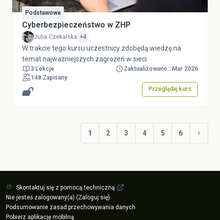
Podstawowe
Cyberbezpieczeństwo w ZHP
Julia Czekalska
+4
W trakcie tego kursu uczestnicy zdobędą wiedzę na
temat najważniejszych zagrożeń w sieci.
3 Lekcje
Zaktualizowano:: Mar 2026
148 Zapisany
Przeglądaj kurs
1
2
3
4
5
6
(aktualne)
Następ
Skontaktuj się z pomocą techniczną
Nie jesteś zalogowany(a) (
Zaloguj się
)
Podsumowanie zasad przechowywania danych
Pobierz aplikację mobilną