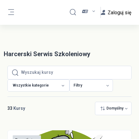
Przejdź do głównej zawartości
Zaloguj się
Przełącznik wyszukiwarki
Panel boczny
Harcerski Serwis Szkoleniowy
Wyszukaj kursy
Wyszukaj kursy
Wszystkie kategorie
Filtry
33
Kursy
Domyślny