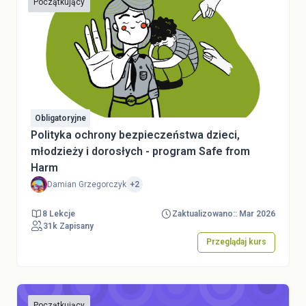
Początkujący
Obligatoryjne
Polityka ochrony bezpieczeństwa dzieci,
młodzieży i dorosłych - program Safe from
Harm
Damian Grzegorczyk
+2
8 Lekcje
Zaktualizowano:: Mar 2026
31k Zapisany
Przeglądaj kurs
Początkujący