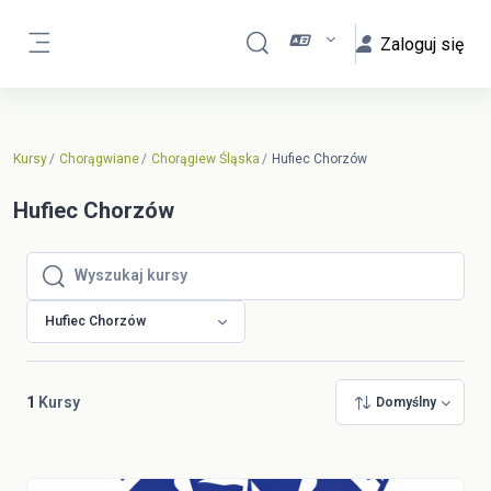
Przejdź do głównej zawartości
Zaloguj się
Przełącznik wyszukiwarki
Panel boczny
Kursy
Chorągwiane
Chorągiew Śląska
Hufiec Chorzów
Hufiec Chorzów
Wyszukaj kursy
Wyszukaj kursy
Hufiec Chorzów
1
Kursy
Domyślny