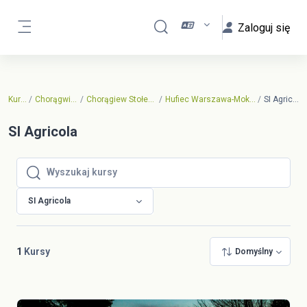
Przejdź do głównej zawartości
Zaloguj się
Przełącznik wyszukiwarki
Panel boczny
Kursy
Chorągwiane
Chorągiew Stołeczna
Hufiec Warszawa-Mokotów
SI Agricola
SI Agricola
Wyszukaj kursy
Wyszukaj kursy
SI Agricola
1
Kursy
Domyślny