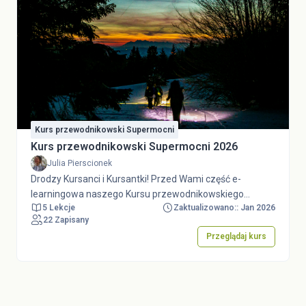
Kurs przewodnikowski Supermocni
Kurs przewodnikowski Supermocni 2026
Julia Pierscionek
Drodzy Kursanci i Kursantki! Przed Wami część e-
learningowa naszego Kursu przewodnikowskiego
5 Lekcje
Zaktualizowano:: Jan 2026
Supermocni 2026. W 5 sekcjach zapoznacie się ze
22 Zapisany
Statutem ZHP, Wizerunkiem ZHP, Tożsamością
Przeglądaj kurs
harcerską, Strategią ZHP i Regulaminami dot.
umundurowania, odznak, musztry i ceremoniału. Do
udzielenia pełnych i poprawnych odpowiedzi potrzebny
Wam będzie wgląd w Dokumenty ZHP. Zachęcamy Was
do rzetelnych i wyczerpujących odpowiedzi,