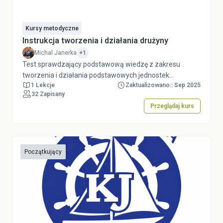
Kursy metodyczne
Instrukcja tworzenia i działania drużyny
Michal Janerka
+1
Test sprawdzający podstawową wiedzę z zakresu
tworzenia i działania podstawowych jednostek
1 Lekcje
Zaktualizowano:: Sep 2025
organizacyjnych ZHP ze szczególnym uwzględnieniem
32 Zapisany
drużyn harcerskich i starszoharcerskich. Przed
Przeglądaj kurs
podejściem do testu należy zapoznać się z dokumentem
Instrukcja tworzenia i działania gromady, drużyny, kręgu i
klubu specjalnościowego dostępnym w serwisie
dokumenty.zhp.pl. Test stanowi element e-learningu w
ramach Kursu Drużynowych Harcerskich i
Początkujący
Starszoharcerskich "Wyprawa między wierszami".