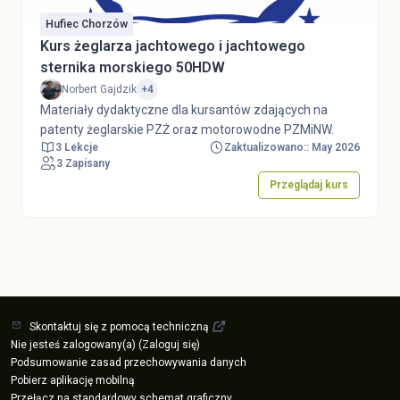
Hufiec Chorzów
Kurs żeglarza jachtowego i jachtowego
sternika morskiego 50HDW
Norbert Gajdzik
+4
Materiały dydaktyczne dla kursantów zdających na
patenty żeglarskie PZŻ oraz motorowodne PZMiNW.
3 Lekcje
Zaktualizowano:: May 2026
3 Zapisany
Przeglądaj kurs
Skontaktuj się z pomocą techniczną
Nie jesteś zalogowany(a) (
Zaloguj się
)
Podsumowanie zasad przechowywania danych
Pobierz aplikację mobilną
Przełącz na standardowy schemat graficzny