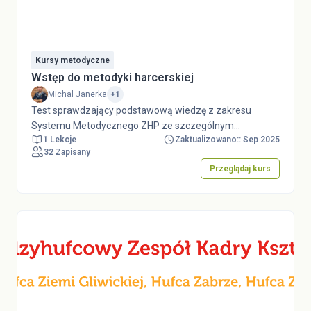
Kursy metodyczne
Wstęp do metodyki harcerskiej
Michal Janerka
+1
Test sprawdzający podstawową wiedzę z zakresu
Systemu Metodycznego ZHP ze szczególnym
1 Lekcje
Zaktualizowano:: Sep 2025
uwzględnieniem metodyki harcerskiej. Przed podejściem
32 Zapisany
do testu należy zapoznać się z dokumentem System
Przeglądaj kurs
Metodyczny ZHP, będącym załącznikiem do Uchwały nr
24/XLII Rady Naczelnej ZHP z dnia 3 lipca 2023
r., dostępnym w serwisie dokumenty.zhp.pl. Test stanowi
element e-learningu w ramach Kursu Drużynowych
Harcerskich i Starszoharcerskich "Wyprawa między
wierszami".