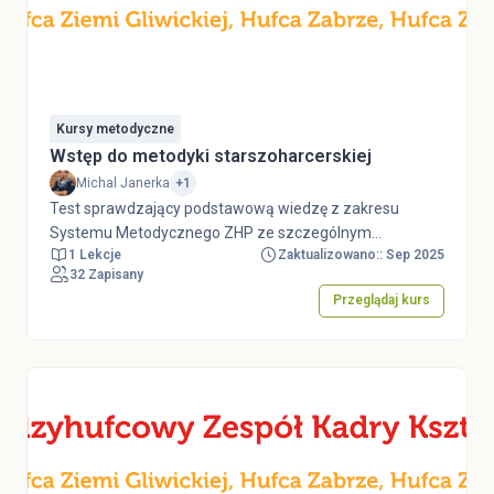
Kursy metodyczne
Wstęp do metodyki starszoharcerskiej
Michal Janerka
+1
Test sprawdzający podstawową wiedzę z zakresu
Systemu Metodycznego ZHP ze szczególnym
1 Lekcje
Zaktualizowano:: Sep 2025
uwzględnieniem metodyki starszoharcerskiej. Przed
32 Zapisany
podejściem do testu należy zapoznać się z dokumentem
Przeglądaj kurs
System Metodyczny ZHP, będącym załącznikiem do
Uchwały nr 24/XLII Rady Naczelnej ZHP z dnia 3 lipca
2023 r., dostępnym w serwisie dokumenty.zhp.pl. Test
stanowi element e-learningu w ramach Kursu
Drużynowych Harcerskich i Starszoharcerskich
"Wyprawa między wierszami".