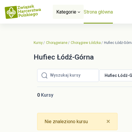
Przejdź do głównej zawartości
Kategorie
Strona główna
Kursy
Chorągwiane
Chorągiew Łódzka
Hufiec Łódź-Górn
Hufiec Łódź-Górna
Hufiec Łódź-
Wyszukaj kursy
Wyszukaj kursy
0
Kursy
Close
×
Nie znaleziono kursu