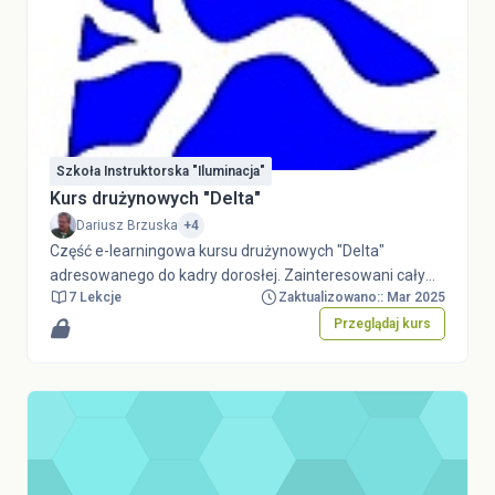
Szkoła Instruktorska "Iluminacja"
Kurs drużynowych "Delta"
Dariusz Brzuska
+4
Część e-learningowa kursu drużynowych "Delta"
adresowanego do kadry dorosłej. Zainteresowani całym
7 Lekcje
Zaktualizowano:: Mar 2025
kursem (zarówno potencjalni uczestnicy jak i chcący
zobaczyć kurs "od kuchni") są proszeni o kontakt:
Przeglądaj kurs
malgorzata.prus@zhp.net.plZainteresowani
otrzymaniem uprawnień gościa (by przejrzeć część e-
learningową) są proszeni o kontakt:
dariusz.brzuska@zhp.net.pl