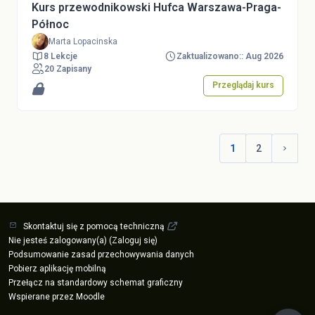
Kurs przewodnikowski Hufca Warszawa-Praga-
Północ
Marta Lopacinska
8 Lekcje
Zaktualizowano:: Aug 2026
20 Zapisany
Przeglądaj kurs
1
2
(aktualne)
Następ
Skontaktuj się z pomocą techniczną
Nie jesteś zalogowany(a) (
Zaloguj się
)
Podsumowanie zasad przechowywania danych
Pobierz aplikację mobilną
Przełącz na standardowy schemat graficzny
Wspierane przez
Moodle