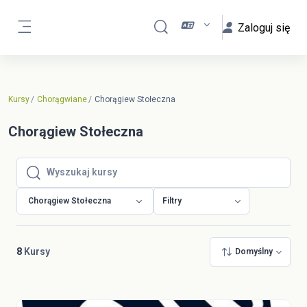
Przejdź do głównej zawartości
Zaloguj się
Przełącznik wyszukiwarki
Panel boczny
Kursy
Chorągwiane
Chorągiew Stołeczna
Chorągiew Stołeczna
Wyszukaj kursy
Wyszukaj kursy
Chorągiew Stołeczna
Filtry
8
Kursy
Domyślny