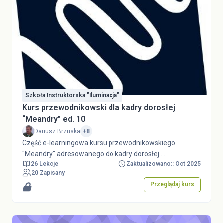
Szkoła Instruktorska "Iluminacja"
Kurs przewodnikowski dla kadry dorosłej
“Meandry” ed. 10
Dariusz Brzuska
+8
Część e-learningowa kursu przewodnikowskiego
"Meandry" adresowanego do kadry dorosłej.
26 Lekcje
Zaktualizowano:: Oct 2025
Zainteresowani całym kursem (zarówno potencjalni
20 Zapisany
uczestnicy jak i chcący zobaczyć kurs "od kuchni") są
Przeglądaj kurs
proszeni o kontakt:
dariusz.brzuska@zhp.net.plZainteresowani
otrzymaniem uprawnień gościa (by przejrzeć część e-
learningową) są też proszeni o kontakt jak wyżej