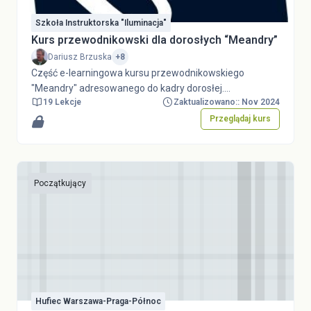
Szkoła Instruktorska "Iluminacja"
Kurs przewodnikowski dla dorosłych “Meandry”
Dariusz Brzuska
+8
Część e-learningowa kursu przewodnikowskiego
"Meandry" adresowanego do kadry dorosłej.
19 Lekcje
Zaktualizowano:: Nov 2024
Zainteresowani całym kursem (zarówno potencjalni
uczestnicy jak i chcący zobaczyć kurs "od kuchni") są
Przeglądaj kurs
proszeni o kontakt:
dariusz.brzuska@zhp.net.plZainteresowani
otrzymaniem uprawnień gościa (by przejrzeć część e-
learningową) są proszeni o kontakt:
Początkujący
pawel.cichawa@zhp.net.pl
Hufiec Warszawa-Praga-Północ