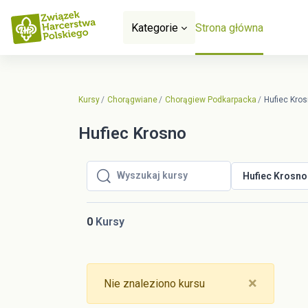
Przejdź do głównej zawartości
Kategorie
Strona główna
Kursy
Chorągwiane
Chorągiew Podkarpacka
Hufiec Kro
Hufiec Krosno
Hufiec Krosno
Wyszukaj kursy
Wyszukaj kursy
0
Kursy
Close
×
Nie znaleziono kursu