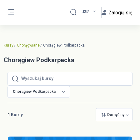
Przejdź do głównej zawartości
Zaloguj się
Przełącznik wyszukiwarki
Panel boczny
Kursy
Chorągwiane
Chorągiew Podkarpacka
Chorągiew Podkarpacka
Wyszukaj kursy
Wyszukaj kursy
Chorągiew Podkarpacka
1
Kursy
Domyślny