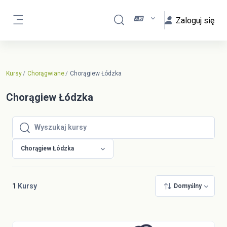
Przejdź do głównej zawartości
Zaloguj się
Przełącznik wyszukiwarki
Panel boczny
Kursy
Chorągwiane
Chorągiew Łódzka
Chorągiew Łódzka
Wyszukaj kursy
Wyszukaj kursy
Chorągiew Łódzka
1
Kursy
Domyślny