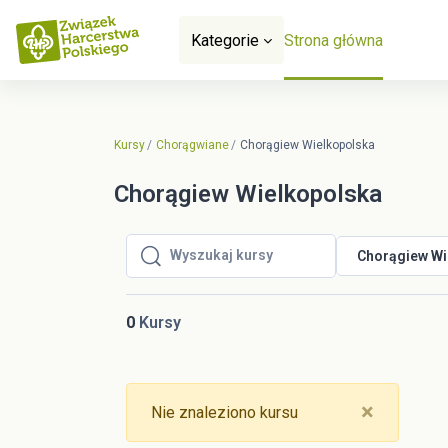
Przejdź do głównej zawartości
Kategorie
Strona główna
Kursy
Chorągwiane
Chorągiew Wielkopolska
Chorągiew Wielkopolska
Chorągiew Wi
Wyszukaj kursy
Wyszukaj kursy
0
Kursy
Close
×
Nie znaleziono kursu