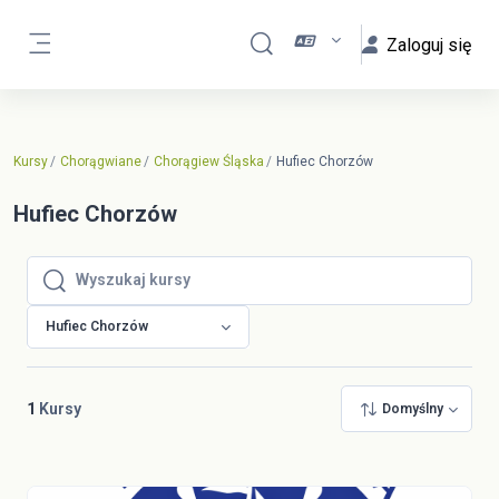
Przejdź do głównej zawartości
Zaloguj się
Przełącznik wyszukiwarki
Panel boczny
Kursy
Chorągwiane
Chorągiew Śląska
Hufiec Chorzów
Hufiec Chorzów
Wyszukaj kursy
Wyszukaj kursy
Hufiec Chorzów
1
Kursy
Domyślny