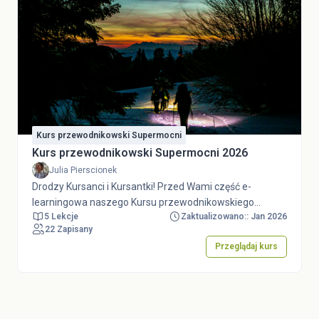
Kurs przewodnikowski Supermocni
Kurs przewodnikowski Supermocni 2026
Julia Pierscionek
Drodzy Kursanci i Kursantki! Przed Wami część e-
learningowa naszego Kursu przewodnikowskiego
5 Lekcje
Zaktualizowano:: Jan 2026
Supermocni 2026. W 5 sekcjach zapoznacie się ze
22 Zapisany
Statutem ZHP, Wizerunkiem ZHP, Tożsamością
Przeglądaj kurs
harcerską, Strategią ZHP i Regulaminami dot.
umundurowania, odznak, musztry i ceremoniału. Do
udzielenia pełnych i poprawnych odpowiedzi potrzebny
Wam będzie wgląd w Dokumenty ZHP. Zachęcamy Was
do rzetelnych i wyczerpujących odpowiedzi,