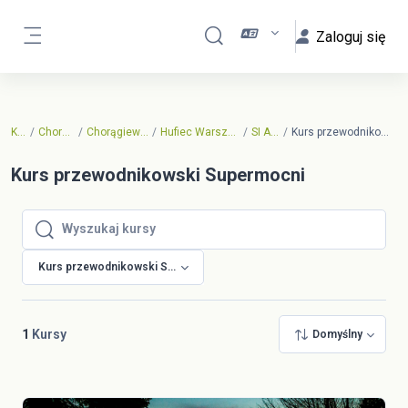
Przejdź do głównej zawartości
Zaloguj się
Przełącznik wyszukiwarki
Panel boczny
Kursy
Chorągwiane
Chorągiew Stołeczna
Hufiec Warszawa-Mokotów
SI Agricola
Kurs przewodnikowski Supermocni
Kurs przewodnikowski Supermocni
Wyszukaj kursy
Wyszukaj kursy
Kurs przewodnikowski Supermocni
1
Kursy
Domyślny