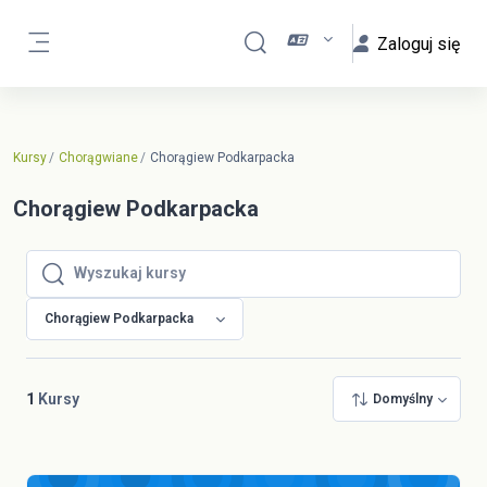
Przejdź do głównej zawartości
Zaloguj się
Przełącznik wyszukiwarki
Panel boczny
Kursy
Chorągwiane
Chorągiew Podkarpacka
Chorągiew Podkarpacka
Wyszukaj kursy
Wyszukaj kursy
Chorągiew Podkarpacka
1
Kursy
Domyślny