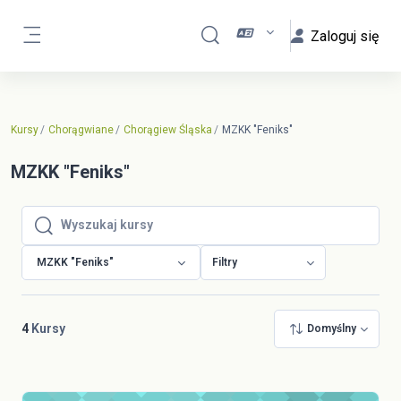
Przejdź do głównej zawartości
Zaloguj się
Przełącznik wyszukiwarki
Panel boczny
Kursy
Chorągwiane
Chorągiew Śląska
MZKK "Feniks"
MZKK "Feniks"
Wyszukaj kursy
Wyszukaj kursy
MZKK "Feniks"
Filtry
4
Kursy
Domyślny