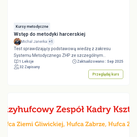
Kursy metodyczne
Wstęp do metodyki harcerskiej
Michal Janerka
+1
Test sprawdzający podstawową wiedzę z zakresu
Systemu Metodycznego ZHP ze szczególnym
1 Lekcje
Zaktualizowano:: Sep 2025
uwzględnieniem metodyki harcerskiej. Przed podejściem
32 Zapisany
do testu należy zapoznać się z dokumentem System
Przeglądaj kurs
Metodyczny ZHP, będącym załącznikiem do Uchwały nr
24/XLII Rady Naczelnej ZHP z dnia 3 lipca 2023
r., dostępnym w serwisie dokumenty.zhp.pl. Test stanowi
element e-learningu w ramach Kursu Drużynowych
Harcerskich i Starszoharcerskich "Wyprawa między
wierszami".