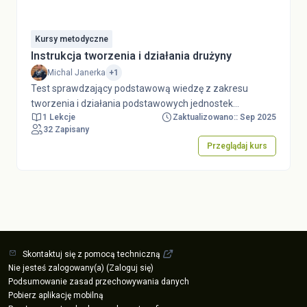
Kursy metodyczne
Instrukcja tworzenia i działania drużyny
Michal Janerka
+1
Test sprawdzający podstawową wiedzę z zakresu
tworzenia i działania podstawowych jednostek
1 Lekcje
Zaktualizowano:: Sep 2025
organizacyjnych ZHP ze szczególnym uwzględnieniem
32 Zapisany
drużyn harcerskich i starszoharcerskich. Przed
Przeglądaj kurs
podejściem do testu należy zapoznać się z dokumentem
Instrukcja tworzenia i działania gromady, drużyny, kręgu i
klubu specjalnościowego dostępnym w serwisie
dokumenty.zhp.pl. Test stanowi element e-learningu w
ramach Kursu Drużynowych Harcerskich i
Starszoharcerskich "Wyprawa między wierszami".
Skontaktuj się z pomocą techniczną
Nie jesteś zalogowany(a) (
Zaloguj się
)
Podsumowanie zasad przechowywania danych
Pobierz aplikację mobilną