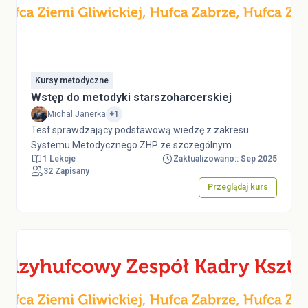
Kursy metodyczne
Wstęp do metodyki starszoharcerskiej
Michal Janerka
+1
Test sprawdzający podstawową wiedzę z zakresu
Systemu Metodycznego ZHP ze szczególnym
1 Lekcje
Zaktualizowano:: Sep 2025
uwzględnieniem metodyki starszoharcerskiej. Przed
32 Zapisany
podejściem do testu należy zapoznać się z dokumentem
Przeglądaj kurs
System Metodyczny ZHP, będącym załącznikiem do
Uchwały nr 24/XLII Rady Naczelnej ZHP z dnia 3 lipca
2023 r., dostępnym w serwisie dokumenty.zhp.pl. Test
stanowi element e-learningu w ramach Kursu
Drużynowych Harcerskich i Starszoharcerskich
"Wyprawa między wierszami".