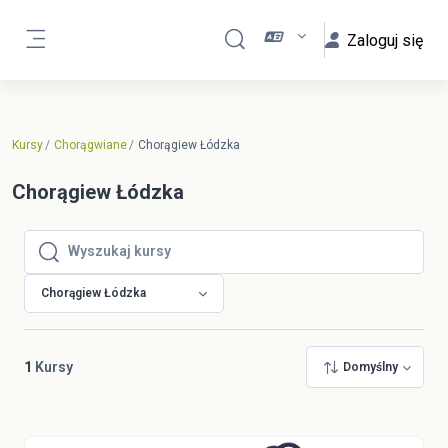
Przejdź do głównej zawartości
Zaloguj się
Przełącznik wyszukiwarki
Panel boczny
Kursy
Chorągwiane
Chorągiew Łódzka
Chorągiew Łódzka
Wyszukaj kursy
Wyszukaj kursy
Chorągiew Łódzka
1
Kursy
Domyślny