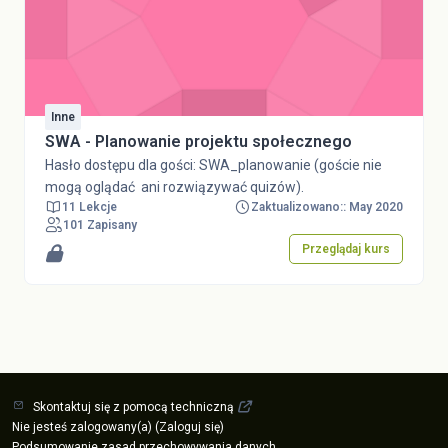
Inne
SWA - Planowanie projektu społecznego
Hasło dostępu dla gości: SWA_planowanie (goście nie
mogą oglądać ani rozwiązywać quizów).
11 Lekcje
Zaktualizowano:: May 2020
101 Zapisany
Przeglądaj kurs
Skontaktuj się z pomocą techniczną
Nie jesteś zalogowany(a) (
Zaloguj się
)
Podsumowanie zasad przechowywania danych