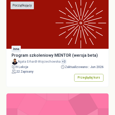
Początkujący
Inne
Program szkoleniowy MENTOR (wersja beta)
Agata Erhardt-Wojciechowska
+3
9 Lekcje
Zaktualizowano:: Jun 2026
22 Zapisany
Przeglądaj kurs