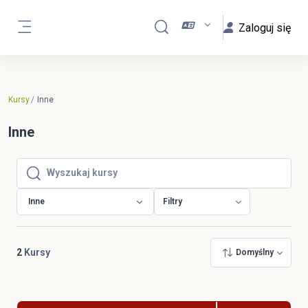
Przejdź do głównej zawartości
Zaloguj się
Przełącznik wyszukiwarki
Panel boczny
Kursy
Inne
Inne
Wyszukaj kursy
Wyszukaj kursy
Inne
Filtry
2
Kursy
Domyślny