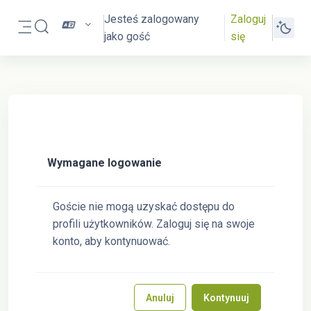
Przejdź do głównej zawartości
Jesteś zalogowany
Zaloguj
Przełącznik wyszukiwarki
jako gość
się
Panel boczny
Wymagane logowanie
Goście nie mogą uzyskać dostępu do
profili użytkowników. Zaloguj się na swoje
konto, aby kontynuować.
Anuluj
Kontynuuj