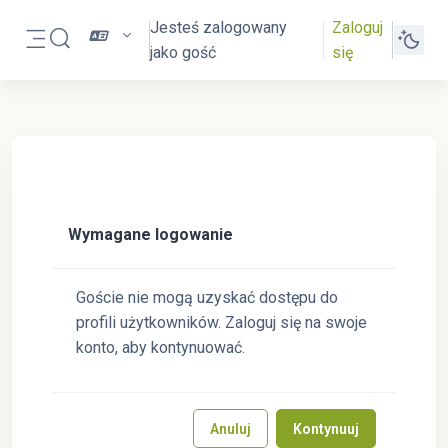
Przejdź do głównej zawartości
Jesteś zalogowany
Zaloguj
Przełącznik wyszukiwarki
jako gość
się
Panel boczny
Wymagane logowanie
Goście nie mogą uzyskać dostępu do
profili użytkowników. Zaloguj się na swoje
konto, aby kontynuować.
Anuluj
Kontynuuj