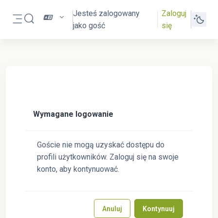
Przejdź do głównej zawartości
Jesteś zalogowany
Zaloguj
Przełącznik wyszukiwarki
jako gość
się
Panel boczny
Wymagane logowanie
Goście nie mogą uzyskać dostępu do
profili użytkowników. Zaloguj się na swoje
konto, aby kontynuować.
Anuluj
Kontynuuj