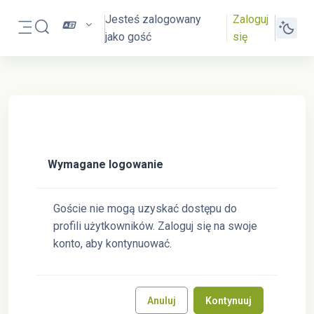
Przejdź do głównej zawartości
Jesteś zalogowany
Zaloguj
Przełącznik wyszukiwarki
jako gość
się
Panel boczny
Wymagane logowanie
Goście nie mogą uzyskać dostępu do
profili użytkowników. Zaloguj się na swoje
konto, aby kontynuować.
Anuluj
Kontynuuj