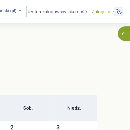
olski ‎(pl)‎
Jesteś zalogowany jako gość
Zaloguj się
Otwó
Sobota
Niedziela
Sob.
Niedz.
tek, 1 maja
Brak wydarzeń, sobota, 2 maja
2
Brak wydarzeń, niedziela, 3 maja
3