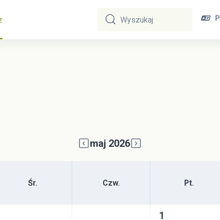
P
z
Wyszukaj
Wyszukaj
maj 2026
Środa
Czwartek
Piątek
Śr.
Czw.
Pt.
Brak wydarzeń, pią
1