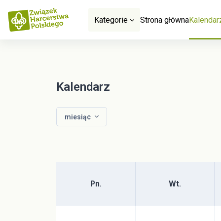
Przejdź do głównej zawartości
Kategorie
Strona główna
Kalendar
Kalendarz
miesiąc
Poniedziałek
Wtorek
Pn.
Wt.