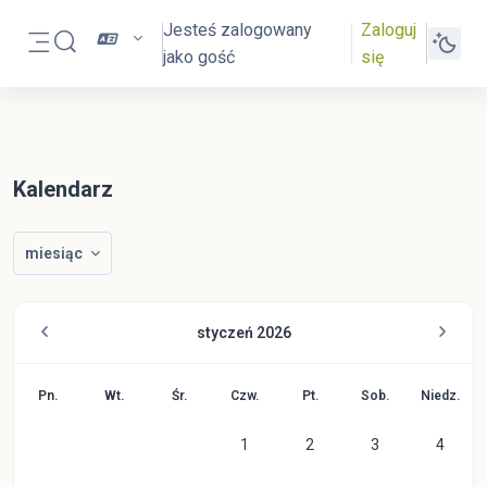
Przejdź do głównej zawartości
Jesteś zalogowany
Zaloguj
Przełącznik wyszukiwarki
jako gość
się
Panel boczny
Kalendarz
miesiąc
styczeń 2026
Poniedziałek
Wtorek
Środa
Czwartek
Piątek
Sobota
Niedzie
Pn.
Wt.
Śr.
Czw.
Pt.
Sob.
Niedz.
Brak wydarzeń, czwartek, 1 stycz
Brak wydarzeń, piątek, 2
Brak wydarzeń, s
Brak wy
1
2
3
4