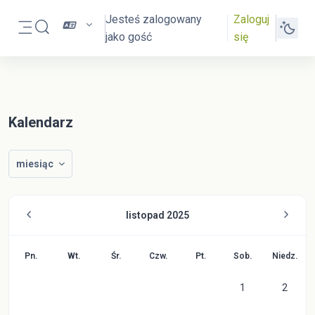
Przejdź do głównej zawartości
Jesteś zalogowany
Zaloguj
Przełącznik wyszukiwarki
jako gość
się
Panel boczny
Kalendarz
miesiąc
listopad 2025
Poniedziałek
Wtorek
Środa
Czwartek
Piątek
Sobota
Niedzie
Pn.
Wt.
Śr.
Czw.
Pt.
Sob.
Niedz.
Brak wydarzeń, s
Brak wy
1
2