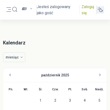
Przejdź do głównej zawartości
Jesteś zalogowany
Zaloguj
Przełącznik wyszukiwarki
jako gość
się
Panel boczny
Kalendarz
miesiąc
październik 2025
Poniedziałek
Wtorek
Środa
Czwartek
Piątek
Sobota
Niedzie
Pn.
Wt.
Śr.
Czw.
Pt.
Sob.
Niedz.
Brak wydarzeń, środa, 1 października
Brak wydarzeń, czwartek, 2 paźdz
Brak wydarzeń, piątek, 3
Brak wydarzeń, 
Brak wy
1
2
3
4
5