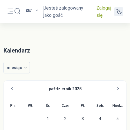
Przejdź do głównej zawartości
Jesteś zalogowany
Zaloguj
Przełącznik wyszukiwarki
jako gość
się
Panel boczny
Kalendarz
miesiąc
październik 2025
Poniedziałek
Wtorek
Środa
Czwartek
Piątek
Sobota
Niedzie
Pn.
Wt.
Śr.
Czw.
Pt.
Sob.
Niedz.
Brak wydarzeń, środa, 1 października
Brak wydarzeń, czwartek, 2 paźdz
Brak wydarzeń, piątek, 3
Brak wydarzeń, 
Brak wy
1
2
3
4
5